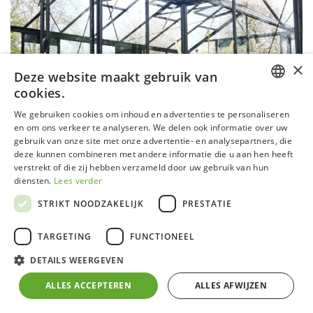
×
Deze website maakt gebruik van
cookies.
DUTCH
We gebruiken cookies om inhoud en advertenties te personaliseren
en om ons verkeer te analyseren. We delen ook informatie over uw
GERMAN
gebruik van onze site met onze advertentie- en analysepartners, die
deze kunnen combineren met andere informatie die u aan hen heeft
FRENCH
verstrekt of die zij hebben verzameld door uw gebruik van hun
ENGLISH
diensten.
Lees verder
STRIKT NOODZAKELIJK
PRESTATIE
Sophie
TARGETING
FUNCTIONEEL
Aluminium frame zwart gecoat (RAL9005) met
DETAILS WEERGEVEN
zelfdragende fundering
4 mm klaar veiligheidsglas in zijwanden en in het
ALLES ACCEPTEREN
ALLES AFWIJZEN
dak