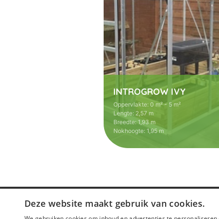
INTROGROW IVY
Oppervlakte
:
0 m² - 5 m²
Lengte
:
2,57 m
Breedte
:
1,93 m
Nokhoogte
:
1,95 m
Deze website maakt gebruik van cookies.
We gebruiken cookies om inhoud en advertenties te personaliseren 