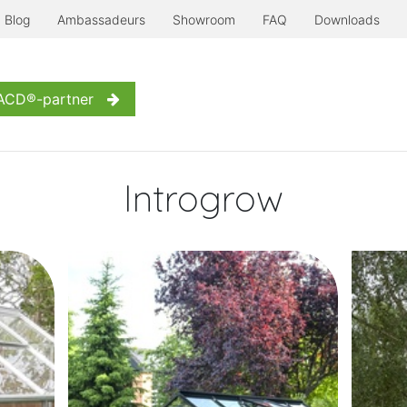
Blog
Ambassadeurs
Showroom
FAQ
Downloads
Serre à l'ancienne
Nog meer...
Inspiratie
Contact
W
 ACD®-partner
Introgrow