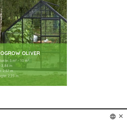
ROGROW OLIVER
lakte
:
5 m² - 10 m²
:
3,84 m
e
:
2,57 m
ogte
:
2,23 m
×