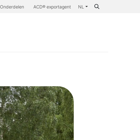
Onderdelen
ACD® exportagent
NL
aarom ACD®