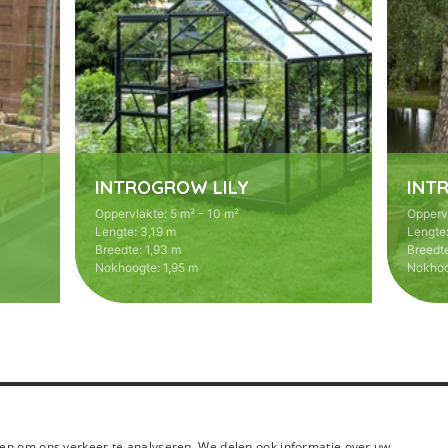
INTROGROW LILY
INT
Oppervlakte
:
5 m² - 10 m²
Opperv
Lengte
:
3,19 m
Lengte
Breedte
:
1,93 m
Breedt
Nokhoogte
:
1,95 m
Nokho
en om ons verkeer te analyseren. We delen ook informatie over uw