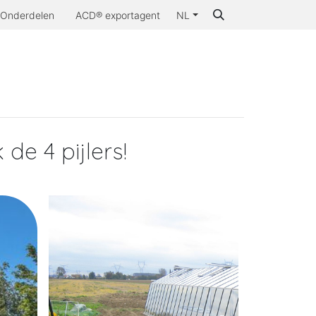
Onderdelen
ACD® exportagent
NL
aarom ACD®
de 4 pijlers!
LINK