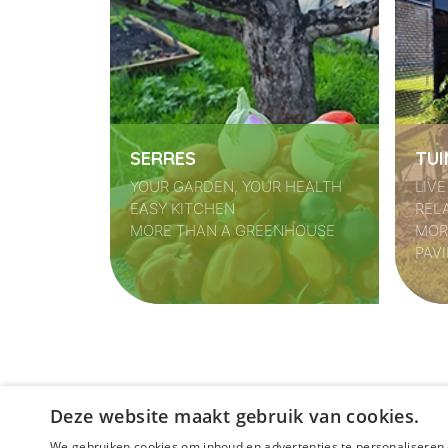
SERRES
TUI
YOUR GARDEN, YOUR HEALTH
LIV
EASY KITCHEN
RELA
MORE THAN A GREENHOUSE
MOR
PAVI
Deze website maakt gebruik van cookies.
We gebruiken cookies om inhoud en advertenties te personaliseren 