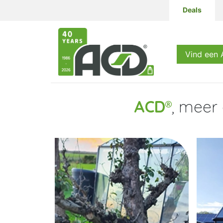
Deals
Producten
Vind een
ACD
, meer
LINK
LINK