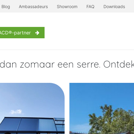
Blog
Ambassadeurs
Showroom
FAQ
Downloads
Serre à l'ancienne
Nog meer...
Inspiratie
Contact
W
 ACD®-partner
 dan zomaar een serre. Ontdek 
LINK