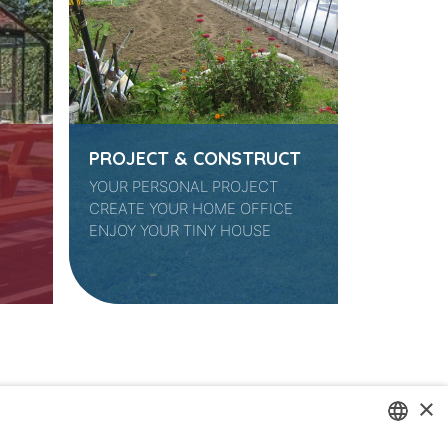
E
PROJECT & CONSTRUCT
YOUR PERSONAL PROJECT
CREATE YOUR HOME OFFICE
ENJOY YOUR TINY HOUSE
×