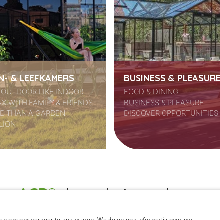
N- & LEEFKAMERS
BUSINESS & PLEASUR
E OUTDOOR LIKE INDOOR
FOOD & DINING
X WITH FAMILY & FRIENDS
BUSINESS & PLEASURE
E THAN A GARDEN
DISCOVER OPPORTUNITIES
LION
ACD
door de jaren heen
en om ons verkeer te analyseren. We delen ook informatie over uw