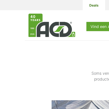
Deals
Producten
Vind een
Soms verd
producte