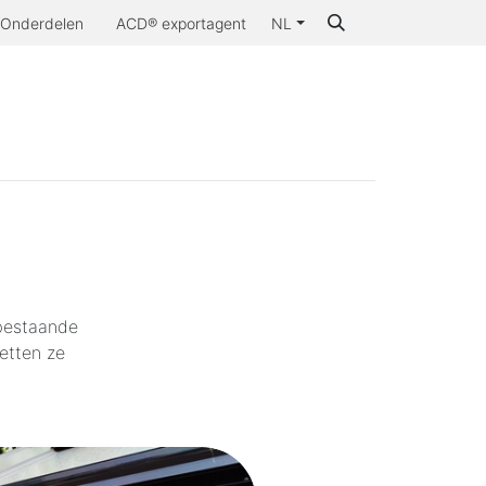
Onderdelen
ACD® exportagent
NL
aarom ACD®
bestaande
zetten ze