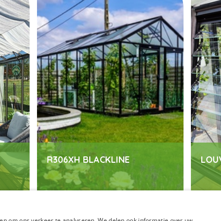
R306XH BLACKLINE
LOU
en om ons verkeer te analyseren. We delen ook informatie over uw