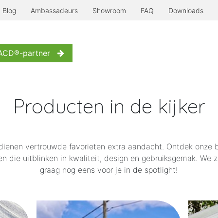
Blog
Ambassadeurs
Showroom
FAQ
Downloads
Serre à l'ancienne
Nog meer...
Inspiratie
Contact
W
 ACD®-partner
Producten in de kijker
ienen vertrouwde favorieten extra aandacht. Ontdek onze 
n die uitblinken in kwaliteit, design en gebruiksgemak. We 
graag nog eens voor je in de spotlight!