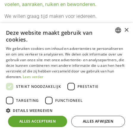
voelen, aanraken, ruiken en bewonderen.
We willen graag tijd maken voor iedereen.
×
Maak een afspraak op
051 24 25 26
Deze website maakt gebruik van
cookies.
DUTCH
We gebruiken cookies om inhoud en advertenties te personaliseren
en om ons verkeer te analyseren. We delen ook informatie over uw
GERMAN
gebruik van onze site met onze advertentie- en analysepartners, die
deze kunnen combineren met andere informatie die u aan hen heeft
FRENCH
verstrekt of die zij hebben verzameld door uw gebruik van hun
ENGLISH
diensten.
Lees verder
STRIKT NOODZAKELIJK
PRESTATIE
TARGETING
FUNCTIONEEL
DETAILS WEERGEVEN
ALLES ACCEPTEREN
ALLES AFWIJZEN