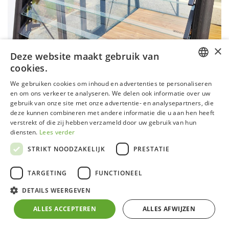
×
Deze website maakt gebruik van
cookies.
DUTCH
We gebruiken cookies om inhoud en advertenties te personaliseren
en om ons verkeer te analyseren. We delen ook informatie over uw
GERMAN
gebruik van onze site met onze advertentie- en analysepartners, die
deze kunnen combineren met andere informatie die u aan hen heeft
Louvre raam
FRENCH
verstrekt of die zij hebben verzameld door uw gebruik van hun
ENGLISH
diensten.
Lees verder
Een goede ventilatie is essentieel voor een gezonde en
STRIKT NOODZAKELIJK
PRESTATIE
sterke plantengroei in uw serre. Met het ACD® louvre
raam van ACD® zorgt u voor een natuurlijke
TARGETING
FUNCTIONEEL
luchtcirculatie en voorkomt u oververhitting in uw serre.
DETAILS WEERGEVEN
Bovendien is ventilatie essentieel om schimmels en
ziektes te voorkomen en kan heel eenvoudig
ALLES ACCEPTEREN
ALLES AFWIJZEN
gemonteerd worden op uw ACD®-serre. Het louvre raam