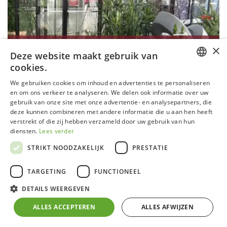
×
AURÉLIE
Deze website maakt gebruik van
cookies.
Oppervlakte
:
10 m² - 15 m²
DUTCH
We gebruiken cookies om inhoud en advertenties te personaliseren
Lengte
:
3,03 m
en om ons verkeer te analyseren. We delen ook informatie over uw
Breedte
:
3,71 m
GERMAN
gebruik van onze site met onze advertentie- en analysepartners, die
Type wand
:
Rechte wand
deze kunnen combineren met andere informatie die u aan hen heeft
FRENCH
Kleur
:
Blackline
verstrekt of die zij hebben verzameld door uw gebruik van hun
Nokhoogte
:
2,35 m
ENGLISH
diensten.
Lees verder
STRIKT NOODZAKELIJK
PRESTATIE
TARGETING
FUNCTIONEEL
DETAILS WEERGEVEN
ALLES ACCEPTEREN
ALLES AFWIJZEN