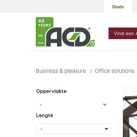
Deals
Producten
Vind een
Business & pleasure
Office solutions
/
Oppervlakte
Lengte
-