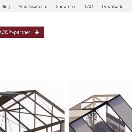
Blog
Ambassadeurs
Showroom
FAQ
Downloads
Serre à l'ancienne
Nog meer...
Inspiratie
Contact
W
 ACD®-partner