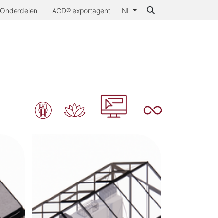
Onderdelen
ACD® exportagent
NL
aarom ACD®