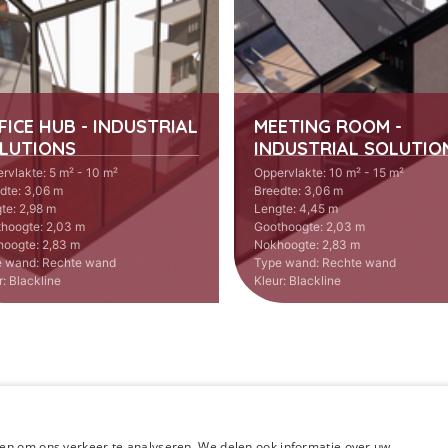
FICE HUB - INDUSTRIAL
MEETING ROOM -
LUTIONS
INDUSTRIAL SOLUTIO
rvlakte
:
5 m² - 10 m²
Oppervlakte
:
10 m² - 15 m²
dte
:
3,06 m
Breedte
:
3,06 m
te
:
2,98 m
Lengte
:
4,45 m
thoogte
:
2,03 m
Goothoogte
:
2,03 m
hoogte
:
2,83 m
Nokhoogte
:
2,83 m
e wand
:
Rechte wand
Type wand
:
Rechte wand
r
:
Blackline
Kleur
:
Blackline
en om ons verkeer te analyseren. We delen ook informatie over uw