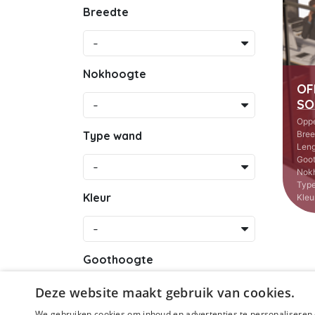
Breedte
-
Nokhoogte
OF
-
SO
Oppe
Type wand
Bree
Leng
Goo
-
Nok
Typ
Kleur
Kleu
-
Goothoogte
-
Deze website maakt gebruik van cookies.
We gebruiken cookies om inhoud en advertenties te personaliseren 