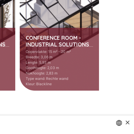
CONFERENCE ROOM -
NS
INDUSTRIAL SOLUTIONS
Oppervlakte
:
15 m² - 20 m²
Breedte
:
3,06 m
Lengte
:
5,93 m
Goothoogte
:
2,03 m
Nokhoogte
:
2,83 m
Type wand
:
Rechte wand
Kleur
:
Blackline
×