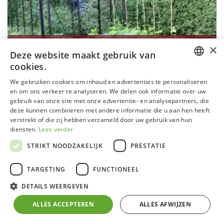
×
R205 BLACKLINE
Deze website maakt gebruik van
cookies.
Oppervlakte
:
5 m² - 10 m²
DUTCH
We gebruiken cookies om inhoud en advertenties te personaliseren
Breedte
:
2,32 m
en om ons verkeer te analyseren. We delen ook informatie over uw
Goothoogte
:
1,79 m
GERMAN
gebruik van onze site met onze advertentie- en analysepartners, die
Nokhoogte
:
2,35 m
deze kunnen combineren met andere informatie die u aan hen heeft
FRENCH
Lengte
:
3,71 m
verstrekt of die zij hebben verzameld door uw gebruik van hun
Type wand
:
Rechte wand
ENGLISH
diensten.
Lees verder
Kleur
:
Blackline
STRIKT NOODZAKELIJK
PRESTATIE
TARGETING
FUNCTIONEEL
DETAILS WEERGEVEN
ALLES ACCEPTEREN
ALLES AFWIJZEN