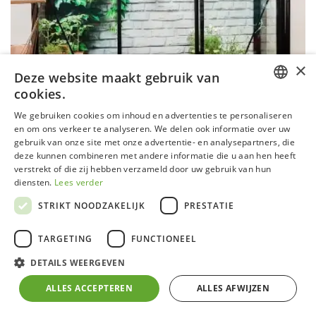
×
Deze website maakt gebruik van
SERRE MICCOLO 03 URBAN ALU
cookies.
Oppervlakte
:
0 m² - 5 m²
DUTCH
We gebruiken cookies om inhoud en advertenties te personaliseren
Breedte
:
0,82 m
en om ons verkeer te analyseren. We delen ook informatie over uw
Lengte
:
2,24 m
GERMAN
gebruik van onze site met onze advertentie- en analysepartners, die
Goothoogte
:
1,79 m
deze kunnen combineren met andere informatie die u aan hen heeft
FRENCH
Nokhoogte
:
2,19 m
verstrekt of die zij hebben verzameld door uw gebruik van hun
ENGLISH
diensten.
Lees verder
STRIKT NOODZAKELIJK
PRESTATIE
TARGETING
FUNCTIONEEL
DETAILS WEERGEVEN
ALLES ACCEPTEREN
ALLES AFWIJZEN