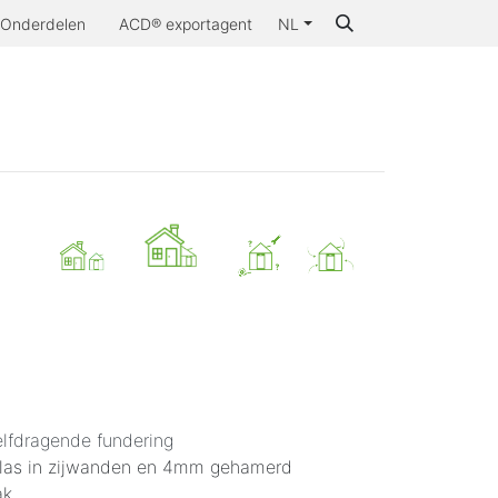
Onderdelen
ACD® exportagent
NL
..
Inspiratie
Contact
Waarom ACD®
lfdragende fundering
glas in zijwanden en 4mm gehamerd
ak