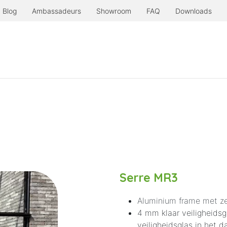
Blog
Ambassadeurs
Showroom
FAQ
Downloads
Producten
Serre à l'ancienne
Nog meer.
Serre MR3
Aluminium frame met ze
4 mm klaar veiligheids
veiligheidsglas in het d