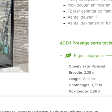
Inox bouten en moeren
12 jaar garantie op fram
Aantal deuren: 1
Aantal dakramen: in fun
ACD® Prestige serre tot in
Eigenschappen
Oppervlakte
:
Variabel
Breedte
:
2,29 m
Lengte
:
Variabel
Goothoogte
:
1,77 m
Nokhoogte
:
2,98 m
en om ons verkeer te analyseren. We delen ook informatie over uw