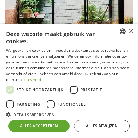
×
Deze website maakt gebruik van
cookies.
DUTCH
We gebruiken cookies om inhoud en advertenties te personaliseren
en om ons verkeer te analyseren. We delen ook informatie over uw
GERMAN
gebruik van onze site met onze advertentie- en analysepartners, die
deze kunnen combineren met andere informatie die u aan hen heeft
FRENCH
verstrekt of die zij hebben verzameld door uw gebruik van hun
ENGLISH
diensten.
Lees verder
STRIKT NOODZAKELIJK
PRESTATIE
Serre Miccolo 03 Urban alu
TARGETING
FUNCTIONEEL
Aluminium frame met zelfdragende fundering
DETAILS WEERGEVEN
4 mm klaar veiligheidsglas in zijwanden en in het
dak
ALLES ACCEPTEREN
ALLES AFWIJZEN
Inox bouten en moeren