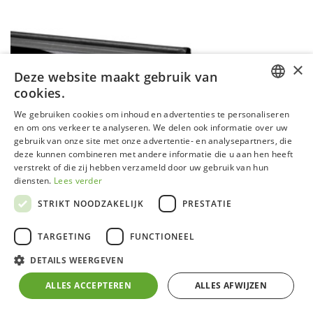
×
Deze website maakt gebruik van
EXTRA DAKRAAM GECOAT
cookies.
Functie - maak hier je keuze(s)
:
DUTCH
We gebruiken cookies om inhoud en advertenties te personaliseren
Ventileer
en om ons verkeer te analyseren. We delen ook informatie over uw
GERMAN
gebruik van onze site met onze advertentie- en analysepartners, die
deze kunnen combineren met andere informatie die u aan hen heeft
FRENCH
verstrekt of die zij hebben verzameld door uw gebruik van hun
ENGLISH
diensten.
Lees verder
STRIKT NOODZAKELIJK
PRESTATIE
TARGETING
FUNCTIONEEL
DETAILS WEERGEVEN
ALLES ACCEPTEREN
ALLES AFWIJZEN