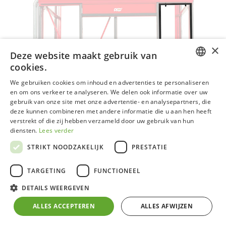
×
Deze website maakt gebruik van
cookies.
DUTCH
We gebruiken cookies om inhoud en advertenties te personaliseren
en om ons verkeer te analyseren. We delen ook informatie over uw
GERMAN
gebruik van onze site met onze advertentie- en analysepartners, die
deze kunnen combineren met andere informatie die u aan hen heeft
FRENCH
verstrekt of die zij hebben verzameld door uw gebruik van hun
ENGLISH
diensten.
Lees verder
STRIKT NOODZAKELIJK
PRESTATIE
TARGETING
FUNCTIONEEL
Inzethor zwart
DETAILS WEERGEVEN
ALLES ACCEPTEREN
ALLES AFWIJZEN
Zorgt ervoor dat jouw serre steeds voldoende verlucht
is in combinatie met een deur of dubbele deur.