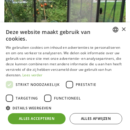
×
Deze website maakt gebruik van
cookies.
DUTCH
We gebruiken cookies om inhoud en advertenties te personaliseren
THERMOWOOD VLOER
en om ons verkeer te analyseren. We delen ook informatie over uw
GERMAN
gebruik van onze site met onze advertentie- en analysepartners, die
deze kunnen combineren met andere informatie die u aan hen heeft
FRENCH
verstrekt of die zij hebben verzameld door uw gebruik van hun
ENGLISH
diensten.
Lees verder
STRIKT NOODZAKELIJK
PRESTATIE
TARGETING
FUNCTIONEEL
DETAILS WEERGEVEN
ALLES ACCEPTEREN
ALLES AFWIJZEN