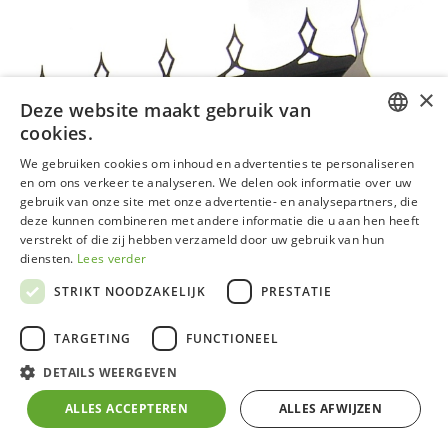
×
Deze website maakt gebruik van
cookies.
DUTCH
We gebruiken cookies om inhoud en advertenties te personaliseren
en om ons verkeer te analyseren. We delen ook informatie over uw
GERMAN
gebruik van onze site met onze advertentie- en analysepartners, die
deze kunnen combineren met andere informatie die u aan hen heeft
FRENCH
verstrekt of die zij hebben verzameld door uw gebruik van hun
ENGLISH
diensten.
Lees verder
STRIKT NOODZAKELIJK
PRESTATIE
TARGETING
FUNCTIONEEL
Nokversiering gecoat
DETAILS WEERGEVEN
ALLES ACCEPTEREN
ALLES AFWIJZEN
Door de nokversiering krijgt je serre een authenieke
uitstraling