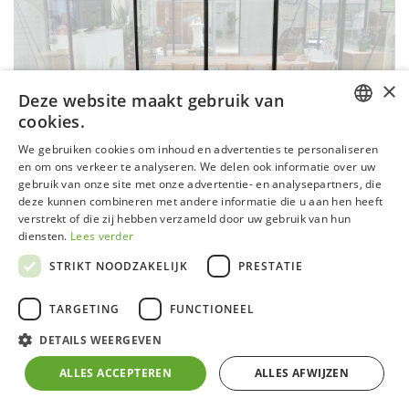
×
Deze website maakt gebruik van
cookies.
DUTCH
We gebruiken cookies om inhoud en advertenties te personaliseren
en om ons verkeer te analyseren. We delen ook informatie over uw
GERMAN
gebruik van onze site met onze advertentie- en analysepartners, die
deze kunnen combineren met andere informatie die u aan hen heeft
FRENCH
verstrekt of die zij hebben verzameld door uw gebruik van hun
ENGLISH
diensten.
Lees verder
STRIKT NOODZAKELIJK
PRESTATIE
TARGETING
FUNCTIONEEL
Patio deur gecoat
DETAILS WEERGEVEN
ALLES ACCEPTEREN
ALLES AFWIJZEN
Grote schuifdeur voor op de zijkant van de serre.