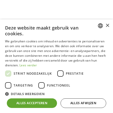
×
Deze website maakt gebruik van
cookies.
DUTCH
We gebruiken cookies om inhoud en advertenties te personaliseren
en om ons verkeer te analyseren. We delen ook informatie over uw
GERMAN
gebruik van onze site met onze advertentie- en analysepartners, die
deze kunnen combineren met andere informatie die u aan hen heeft
FRENCH
verstrekt of die zij hebben verzameld door uw gebruik van hun
ENGLISH
diensten.
Lees verder
STRIKT NOODZAKELIJK
PRESTATIE
TARGETING
FUNCTIONEEL
DETAILS WEERGEVEN
Verluchtingspakket alu
ALLES ACCEPTEREN
ALLES AFWIJZEN
Zorg voor voldoende verluchting en luchtcirculatie in