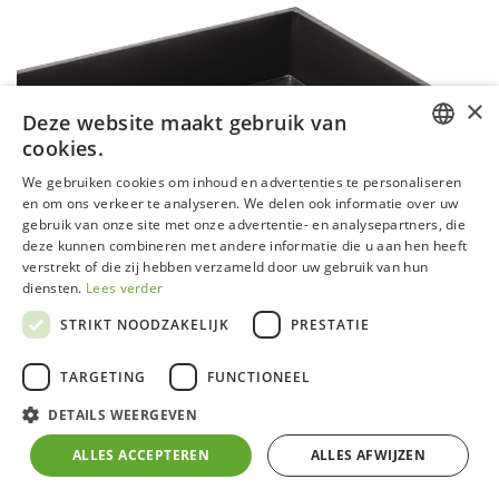
×
Deze website maakt gebruik van
cookies.
DUTCH
We gebruiken cookies om inhoud en advertenties te personaliseren
en om ons verkeer te analyseren. We delen ook informatie over uw
GERMAN
gebruik van onze site met onze advertentie- en analysepartners, die
deze kunnen combineren met andere informatie die u aan hen heeft
FRENCH
verstrekt of die zij hebben verzameld door uw gebruik van hun
ENGLISH
diensten.
Lees verder
STRIKT NOODZAKELIJK
PRESTATIE
TARGETING
FUNCTIONEEL
DETAILS WEERGEVEN
Starterspakket
ALLES ACCEPTEREN
ALLES AFWIJZEN
Met dit starterspakket neem je een vliegende start!