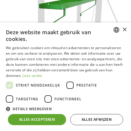
×
Deze website maakt gebruik van
cookies.
DUTCH
We gebruiken cookies om inhoud en advertenties te personaliseren
en om ons verkeer te analyseren. We delen ook informatie over uw
GERMAN
gebruik van onze site met onze advertentie- en analysepartners, die
deze kunnen combineren met andere informatie die u aan hen heeft
FRENCH
verstrekt of die zij hebben verzameld door uw gebruik van hun
ENGLISH
diensten.
Lees verder
STRIKT NOODZAKELIJK
PRESTATIE
TARGETING
FUNCTIONEEL
Set van 2 schappen gecoat
DETAILS WEERGEVEN
ALLES ACCEPTEREN
ALLES AFWIJZEN
Ideaal om kleine planten, bloemen of werkmateriaal op
te plaatsen