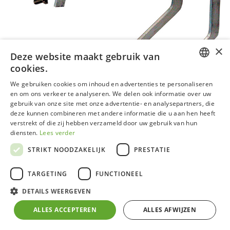
×
Deze website maakt gebruik van
cookies.
DUTCH
We gebruiken cookies om inhoud en advertenties te personaliseren
en om ons verkeer te analyseren. We delen ook informatie over uw
GERMAN
gebruik van onze site met onze advertentie- en analysepartners, die
deze kunnen combineren met andere informatie die u aan hen heeft
FRENCH
verstrekt of die zij hebben verzameld door uw gebruik van hun
ENGLISH
diensten.
Lees verder
STRIKT NOODZAKELIJK
PRESTATIE
TARGETING
FUNCTIONEEL
Set van 2 plankdragers alu
DETAILS WEERGEVEN
ALLES ACCEPTEREN
ALLES AFWIJZEN
Eenvoudige installatie