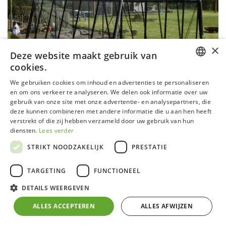
×
Deze website maakt gebruik van
cookies.
DUTCH
We gebruiken cookies om inhoud en advertenties te personaliseren
en om ons verkeer te analyseren. We delen ook informatie over uw
GERMAN
gebruik van onze site met onze advertentie- en analysepartners, die
deze kunnen combineren met andere informatie die u aan hen heeft
FRENCH
verstrekt of die zij hebben verzameld door uw gebruik van hun
ENGLISH
diensten.
Lees verder
Serre S206 Blackline
STRIKT NOODZAKELIJK
PRESTATIE
Aluminium frame zwart gecoat (RAL 9005) met
TARGETING
FUNCTIONEEL
zelfdragende fundering
DETAILS WEERGEVEN
4 mm klaar veiligheidsglas in zijwanden en 4 mm
gehamerd veiligheidsglas in het dak
ALLES ACCEPTEREN
ALLES AFWIJZEN
Inox bouten en moeren