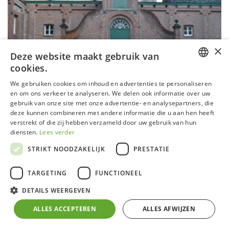
×
Deze website maakt gebruik van
SERRE P03 URBAN ALU
cookies.
Oppervlakte
:
0 m² - 5 m²
DUTCH
We gebruiken cookies om inhoud en advertenties te personaliseren
Breedte
:
1,59 m
en om ons verkeer te analyseren. We delen ook informatie over uw
Lengte
:
2,24 m
GERMAN
gebruik van onze site met onze advertentie- en analysepartners, die
Goothoogte
:
1,79 m
deze kunnen combineren met andere informatie die u aan hen heeft
FRENCH
Nokhoogte
:
2,21 m
verstrekt of die zij hebben verzameld door uw gebruik van hun
Type wand
:
Rechte wand
ENGLISH
diensten.
Lees verder
STRIKT NOODZAKELIJK
PRESTATIE
TARGETING
FUNCTIONEEL
DETAILS WEERGEVEN
ALLES ACCEPTEREN
ALLES AFWIJZEN