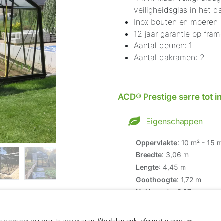
veiligheidsglas in het d
Inox bouten en moeren
12 jaar garantie op fram
Aantal deuren: 1
Aantal dakramen: 2
ACD® Prestige serre tot in
Eigenschappen
Oppervlakte
:
10 m² - 15 
Breedte
:
3,06 m
Lengte
:
4,45 m
Goothoogte
:
1,72 m
Nokhoogte
:
2,37 m
Type wand
:
Schuine wan
Kleur
:
Blackline
en om ons verkeer te analyseren. We delen ook informatie over uw