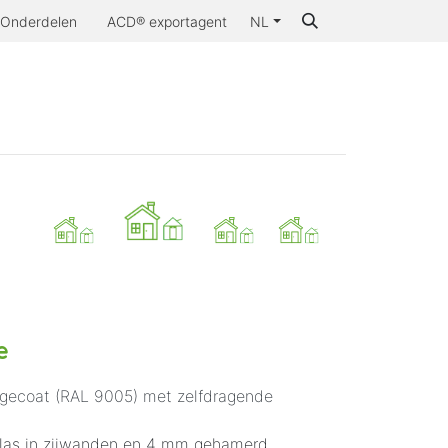
Onderdelen
ACD® exportagent
NL
..
Inspiratie
Contact
Waarom ACD®
e
gecoat (RAL 9005) met zelfdragende
glas in zijwanden en 4 mm gehamerd