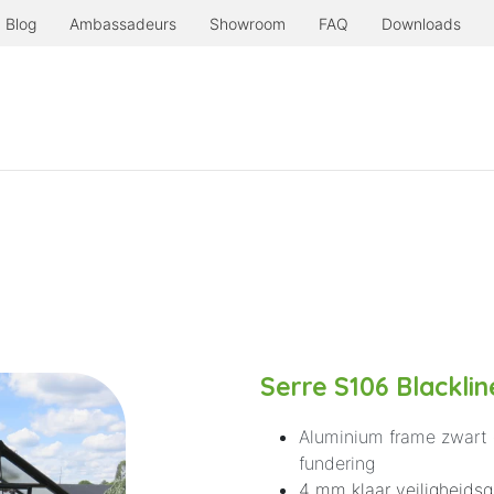
Blog
Ambassadeurs
Showroom
FAQ
Downloads
Producten
Serre à l'ancienne
Nog meer.
Serre S106 Blacklin
Aluminium frame zwart 
fundering
4 mm klaar veiligheids