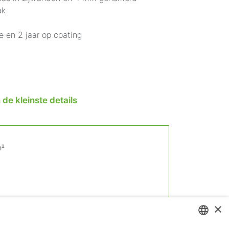
ak
e en 2 jaar op coating
 de kleinste details
m²
×
d