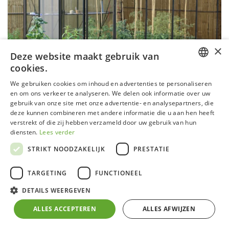
×
Deze website maakt gebruik van
cookies.
DUTCH
We gebruiken cookies om inhoud en advertenties te personaliseren
en om ons verkeer te analyseren. We delen ook informatie over uw
GERMAN
gebruik van onze site met onze advertentie- en analysepartners, die
deze kunnen combineren met andere informatie die u aan hen heeft
FRENCH
verstrekt of die zij hebben verzameld door uw gebruik van hun
ENGLISH
diensten.
Lees verder
STRIKT NOODZAKELIJK
PRESTATIE
Serre R306 Blackline
TARGETING
FUNCTIONEEL
Aluminium
frame zwart gecoat (RAL 9005) met
DETAILS WEERGEVEN
zelfdragende fundering
4 mm klaar veiligheidsglas in zijwanden en 4 mm
ALLES ACCEPTEREN
ALLES AFWIJZEN
gehamerd veiligheidsglas in het dak