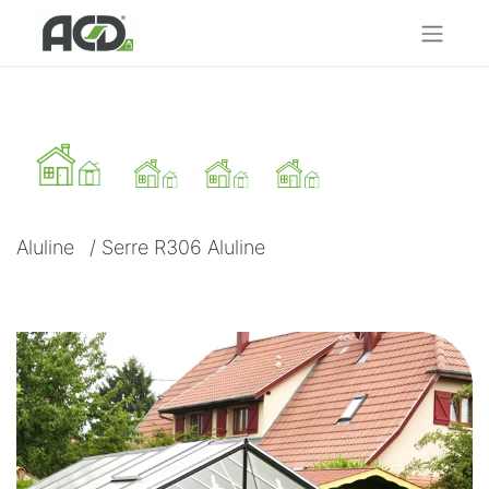
Aluline
/
Serre R306 Aluline