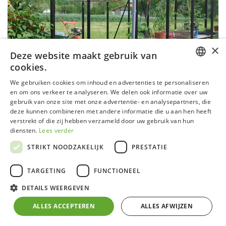
×
Deze website maakt gebruik van
cookies.
DUTCH
We gebruiken cookies om inhoud en advertenties te personaliseren
en om ons verkeer te analyseren. We delen ook informatie over uw
GERMAN
gebruik van onze site met onze advertentie- en analysepartners, die
deze kunnen combineren met andere informatie die u aan hen heeft
FRENCH
verstrekt of die zij hebben verzameld door uw gebruik van hun
ENGLISH
diensten.
Lees verder
STRIKT NOODZAKELIJK
PRESTATIE
Serre R204 Blackline
TARGETING
FUNCTIONEEL
Aluminium
frame zwart gecoat (RAL 9005) met
DETAILS WEERGEVEN
zelfdragende fundering
4 mm klaar veiligheidsglas in zijwanden en 4 mm
ALLES ACCEPTEREN
ALLES AFWIJZEN
gehamerd veiligheidsglas in het dak