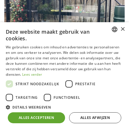
×
Deze website maakt gebruik van
cookies.
DUTCH
We gebruiken cookies om inhoud en advertenties te personaliseren
en om ons verkeer te analyseren. We delen ook informatie over uw
GERMAN
gebruik van onze site met onze advertentie- en analysepartners, die
deze kunnen combineren met andere informatie die u aan hen heeft
FRENCH
verstrekt of die zij hebben verzameld door uw gebruik van hun
ENGLISH
diensten.
Lees verder
STRIKT NOODZAKELIJK
PRESTATIE
Serre P03 Urban Blackline
TARGETING
FUNCTIONEEL
Aluminium frame met zelfdragende fundering
DETAILS WEERGEVEN
4 mm klaar veiligheidsglas in zijwanden en in het
dak
ALLES ACCEPTEREN
ALLES AFWIJZEN
Inox bouten en moeren