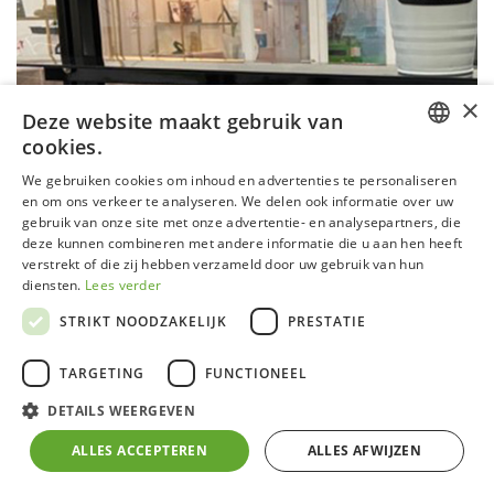
×
Deze website maakt gebruik van
cookies.
DUTCH
We gebruiken cookies om inhoud en advertenties te personaliseren
en om ons verkeer te analyseren. We delen ook informatie over uw
GERMAN
gebruik van onze site met onze advertentie- en analysepartners, die
deze kunnen combineren met andere informatie die u aan hen heeft
FRENCH
verstrekt of die zij hebben verzameld door uw gebruik van hun
ENGLISH
diensten.
Lees verder
STRIKT NOODZAKELIJK
PRESTATIE
TARGETING
FUNCTIONEEL
Dubbele legplank alu
DETAILS WEERGEVEN
ALLES ACCEPTEREN
ALLES AFWIJZEN
Klein, leuk en compact.