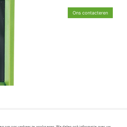
Ons contacteren
en om ons verkeer te analyseren. We delen ook informatie over uw