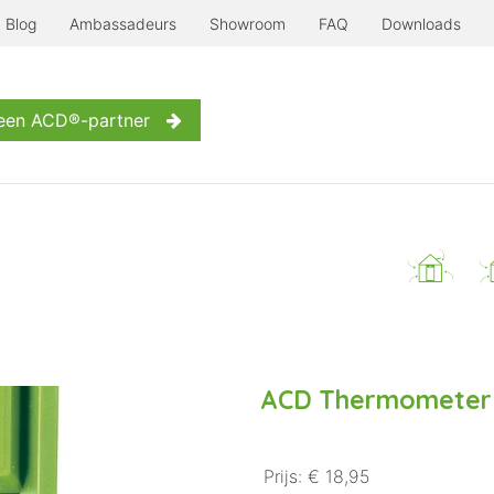
Blog
Ambassadeurs
Showroom
FAQ
Downloads
Serre à l'ancienne
Nog meer...
Inspiratie
Contact
een ACD®-partner
ACD Thermometer
Prijs:
€ 18,95