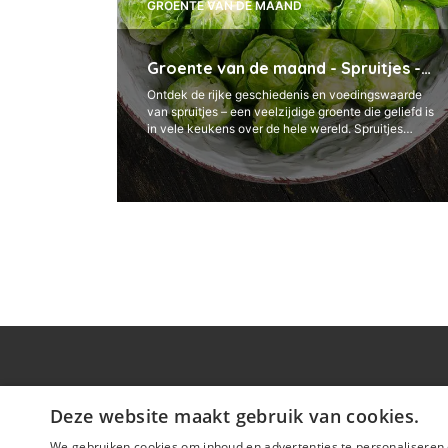
GROENTE VAN DE MAAND
Groente van de maand - Spruitjes -
December
Ontdek de rijke geschiedenis en voedingswaarde
van spruitjes – een veelzijdige groente die geliefd is
in vele keukens over de hele wereld. Spruitjes
hebben hun oorsprong in het Middellandse
Zeegebied ...
Deze website maakt gebruik van cookies.
Onze site
Prod
We gebruiken cookies om inhoud en advertenties te personaliseren 