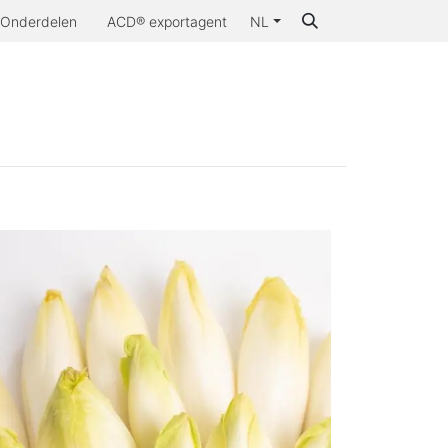
Onderdelen
ACD® exportagent
NL
aarom ACD®