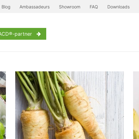
Blog
Ambassadeurs
Showroom
FAQ
Downloads
Serre à l'ancienne
Nog meer...
Inspiratie
Contact
W
 ACD®-partner