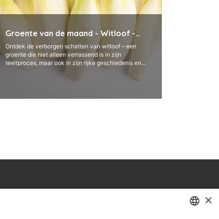
Groente van de maand - Witloof -
Februari
Ontdek de verborgen schatten van witloof – een
groente die niet alleen verrassend is in zijn
teeltproces, maar ook in zijn rijke geschiedenis en
voedingswaarde. Gekweekt in het duister, vormt
witloof ...
×