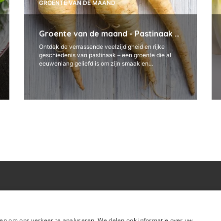
GROENTE VAN DE MAAND
Groente van de maand - Pastinaak -
November
Ontdek de verrassende veelzijdigheid en rijke
geschiedenis van pastinaak – een groente die al
eeuwenlang geliefd is om zijn smaak en
voedingswaarde. Pastinaak (Pastinaca sativa)
heeft een lange geschi...
ucten
Boeken
en om ons verkeer te analyseren. We delen ook informatie over uw