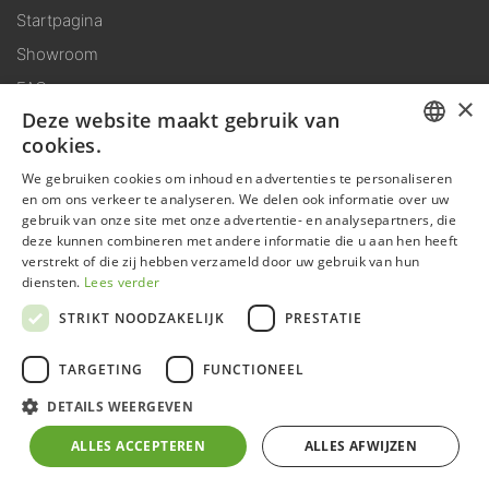
Startpagina
Showroom
FAQ
×
Deze website maakt gebruik van
Downloads
cookies.
DUTCH
We gebruiken cookies om inhoud en advertenties te personaliseren
Voorwaarden
en om ons verkeer te analyseren. We delen ook informatie over uw
GERMAN
gebruik van onze site met onze advertentie- en analysepartners, die
Algemene voorwaarden
deze kunnen combineren met andere informatie die u aan hen heeft
FRENCH
verstrekt of die zij hebben verzameld door uw gebruik van hun
Leveringsvoorwaarden
ENGLISH
diensten.
Lees verder
Montagevoorwaarden
STRIKT NOODZAKELIJK
PRESTATIE
Garantievoorwaarden
Gebruiksvoorwaarden
TARGETING
FUNCTIONEEL
DETAILS WEERGEVEN
Producten
ALLES ACCEPTEREN
ALLES AFWIJZEN