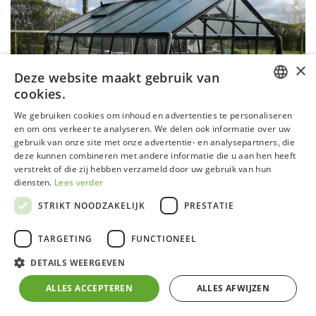
×
Deze website maakt gebruik van
cookies.
DUTCH
We gebruiken cookies om inhoud en advertenties te personaliseren
en om ons verkeer te analyseren. We delen ook informatie over uw
GERMAN
gebruik van onze site met onze advertentie- en analysepartners, die
deze kunnen combineren met andere informatie die u aan hen heeft
FRENCH
verstrekt of die zij hebben verzameld door uw gebruik van hun
ENGLISH
diensten.
Lees verder
STRIKT NOODZAKELIJK
PRESTATIE
Serre S206 Blackline - Project &
TARGETING
FUNCTIONEEL
construct
DETAILS WEERGEVEN
ALLES ACCEPTEREN
ALLES AFWIJZEN
Aluminium frame zwart gecoat (RAL 9005) met
zelfdragende fundering