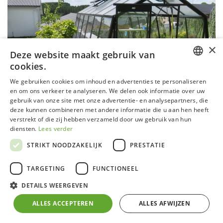
×
Deze website maakt gebruik van
cookies.
DUTCH
We gebruiken cookies om inhoud en advertenties te personaliseren
en om ons verkeer te analyseren. We delen ook informatie over uw
GERMAN
gebruik van onze site met onze advertentie- en analysepartners, die
deze kunnen combineren met andere informatie die u aan hen heeft
FRENCH
verstrekt of die zij hebben verzameld door uw gebruik van hun
ENGLISH
diensten.
Lees verder
STRIKT NOODZAKELIJK
PRESTATIE
TARGETING
FUNCTIONEEL
Serre S106 Blackline - Project &
DETAILS WEERGEVEN
construct
ALLES ACCEPTEREN
ALLES AFWIJZEN
Aluminium frame zwart gecoat (RAL 9005) met