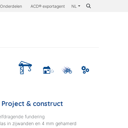
Onderdelen
ACD® exportagent
NL
aarom ACD®
- Project & construct
lfdragende fundering
glas in zijwanden en 4 mm gehamerd