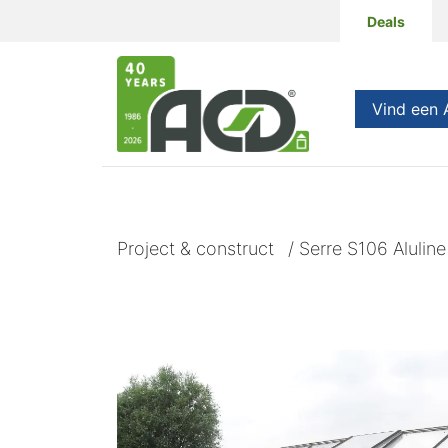
Deals
Producten
Vind een
Project & construct
/
Serre S106 Aluline