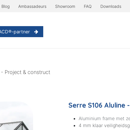
Blog
Ambassadeurs
Showroom
FAQ
Downloads
Serre à l'ancienne
Nog meer...
Inspiratie
Contact
W
 ACD®-partner
 - Project & construct
Serre S106 Aluline 
Aluminium frame met ze
4 mm klaar veiligheids