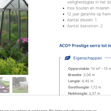
veiligheidsglas in het d
Inox bouten en moeren
12 jaar garantie op fram
Aantal deuren: 1
Aantal dakramen: 2
ACD® Prestige serre tot in
Eigenschappen
Oppervlakte
:
10 m² - 15 
Breedte
:
3,06 m
Lengte
:
4,45 m
Goothoogte
:
1,72 m
Nokhoogte
:
2,37 m
Type wand
:
Schuine wan
Kleur
:
Alu
en om ons verkeer te analyseren. We delen ook informatie over uw