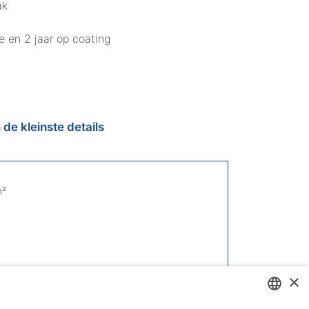
ak
e en 2 jaar op coating
 de kleinste details
m²
×
d