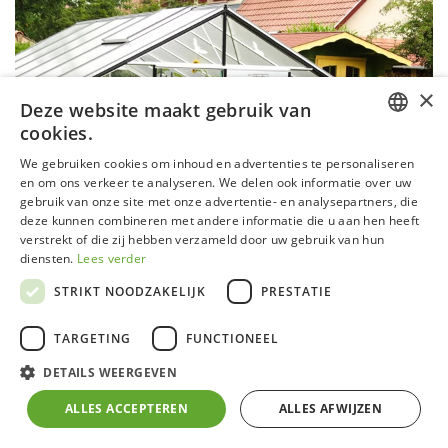
×
Deze website maakt gebruik van
cookies.
DUTCH
We gebruiken cookies om inhoud en advertenties te personaliseren
en om ons verkeer te analyseren. We delen ook informatie over uw
GERMAN
gebruik van onze site met onze advertentie- en analysepartners, die
deze kunnen combineren met andere informatie die u aan hen heeft
FRENCH
verstrekt of die zij hebben verzameld door uw gebruik van hun
ENGLISH
diensten.
Lees verder
STRIKT NOODZAKELIJK
PRESTATIE
TARGETING
FUNCTIONEEL
Serre R306 Aluline - Project &
DETAILS WEERGEVEN
construct
ALLES ACCEPTEREN
ALLES AFWIJZEN
Aluminium frame met zelfdragende fundering