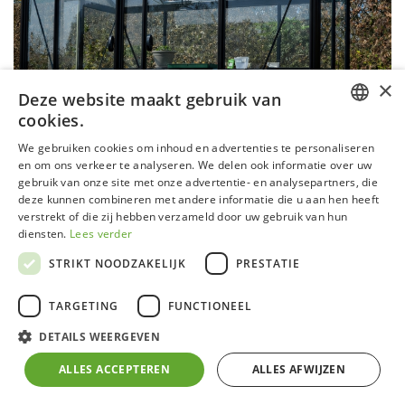
×
Deze website maakt gebruik van
cookies.
DUTCH
We gebruiken cookies om inhoud en advertenties te personaliseren
en om ons verkeer te analyseren. We delen ook informatie over uw
GERMAN
gebruik van onze site met onze advertentie- en analysepartners, die
deze kunnen combineren met andere informatie die u aan hen heeft
FRENCH
verstrekt of die zij hebben verzameld door uw gebruik van hun
ENGLISH
diensten.
Lees verder
STRIKT NOODZAKELIJK
PRESTATIE
Serre P04 Urban Blackline
TARGETING
FUNCTIONEEL
Aluminium frame met zelfdragende fundering
DETAILS WEERGEVEN
4 mm klaar veiligheidsglas in zijwanden en in het
dak
ALLES ACCEPTEREN
ALLES AFWIJZEN
Inox bouten en moeren