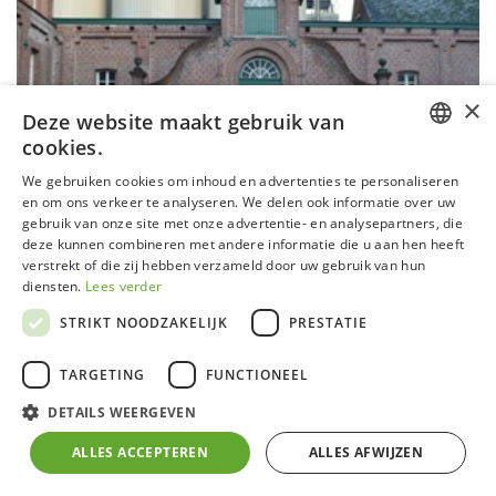
×
Deze website maakt gebruik van
cookies.
DUTCH
We gebruiken cookies om inhoud en advertenties te personaliseren
en om ons verkeer te analyseren. We delen ook informatie over uw
GERMAN
gebruik van onze site met onze advertentie- en analysepartners, die
deze kunnen combineren met andere informatie die u aan hen heeft
FRENCH
verstrekt of die zij hebben verzameld door uw gebruik van hun
ENGLISH
diensten.
Lees verder
STRIKT NOODZAKELIJK
PRESTATIE
TARGETING
FUNCTIONEEL
Serre P03 - Project & construct
DETAILS WEERGEVEN
Aluminium frame met zelfdragende fundering
ALLES ACCEPTEREN
ALLES AFWIJZEN
4 mm klaar veiligheidsglas in zijwanden en in het