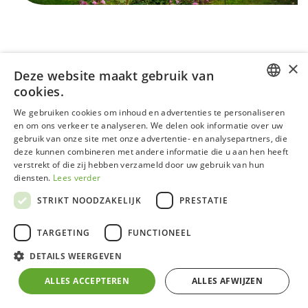
×
Deze website maakt gebruik van
cookies.
DUTCH
We gebruiken cookies om inhoud en advertenties te personaliseren
en om ons verkeer te analyseren. We delen ook informatie over uw
GERMAN
gebruik van onze site met onze advertentie- en analysepartners, die
Serre à l'ancienne - Eugénie
deze kunnen combineren met andere informatie die u aan hen heeft
FRENCH
Victoriaans structuur mat zwart -
verstrekt of die zij hebben verzameld door uw gebruik van hun
Deals
ENGLISH
diensten.
Lees verder
STRIKT NOODZAKELIJK
PRESTATIE
NEW DEAL
TARGETING
FUNCTIONEEL
Serre is volledig nieuw en bestaat uit aluminium in mat
DETAILS WEERGEVEN
zwart en gehard veiligheidsglas. Deze serre heeft
standaard 1 draaideur en 2 ramen op de achtergevel.
ALLES ACCEPTEREN
ALLES AFWIJZEN
Alle vermelde prijzen zijn inclusief BTW en levering op