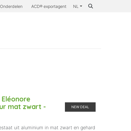
Onderdelen
ACD® exportagent
NL
Waarom ACD®
- Eléonore
uur mat zwart -
NEW DEAL
bestaat uit aluminium in mat zwart en gehard