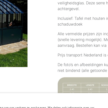
veiligheidsglas. Deze serre
achtergevel.
Inclusief: Tafel met houten 
schaduwdoek
Alle vermelde prijzen zijn i
(snelle levering mogelijk). M
aanvraag. Bestellen kan via
Prijs transport Nederland i
De foto’s en afbeeldingen ku
niet bindend (alle getoonde 
en om ons verkeer te analyseren. We delen ook informatie over uw