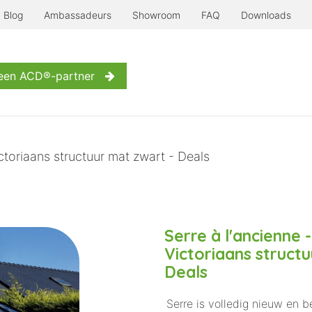
Blog
Ambassadeurs
Showroom
FAQ
Downloads
Serre à l'ancienne
Nog meer...
Inspiratie
Contact
een ACD®-partner
ictoriaans structuur mat zwart - Deals
Serre à l'ancienne 
Victoriaans struct
Deals
Serre is volledig nieuw en 