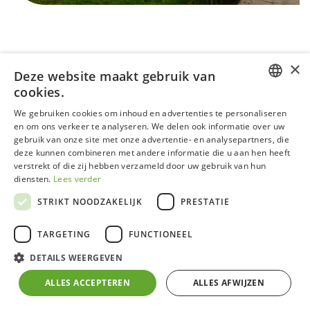
×
Deze website maakt gebruik van
cookies.
DUTCH
We gebruiken cookies om inhoud en advertenties te personaliseren
en om ons verkeer te analyseren. We delen ook informatie over uw
GERMAN
gebruik van onze site met onze advertentie- en analysepartners, die
S307 - RAL9005 - Deals
deze kunnen combineren met andere informatie die u aan hen heeft
FRENCH
verstrekt of die zij hebben verzameld door uw gebruik van hun
ENGLISH
VERKOCHT
diensten.
Lees verder
STRIKT NOODZAKELIJK
PRESTATIE
Deze modellen kunnen sporen van intern gebruik of
interne opbouw vertonen die geen invloed hebben op
TARGETING
FUNCTIONEEL
de werking.
DETAILS WEERGEVEN
Alle vermelde prijzen zijn inclusief BTW, aan-huis-
ALLES ACCEPTEREN
ALLES AFWIJZEN
geleverd op de stoep in België. Montage is mogelijk in
België op aanvraag. Bestellen kan via info@acd.eu