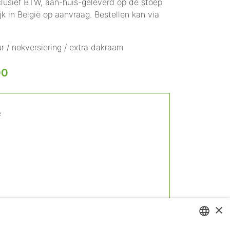
nclusief BTW, aan-huis-geleverd op de stoep
jk in België op aanvraag. Bestellen kan via
r / nokversiering / extra dakraam
00
²
d
×