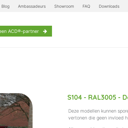
Blog
Ambassadeurs
Showroom
FAQ
Downloads
Serre à l'ancienne
Nog meer...
Inspiratie
Contact
een ACD®-partner
S104 - RAL3005 - D
Deze modellen kunnen spore
vertonen die geen invloed 