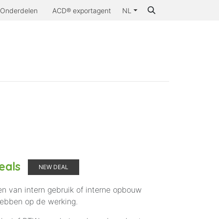
Onderdelen
ACD® exportagent
NL
Waarom ACD®
eals
NEW DEAL
n van intern gebruik of interne opbouw
hebben op de werking.