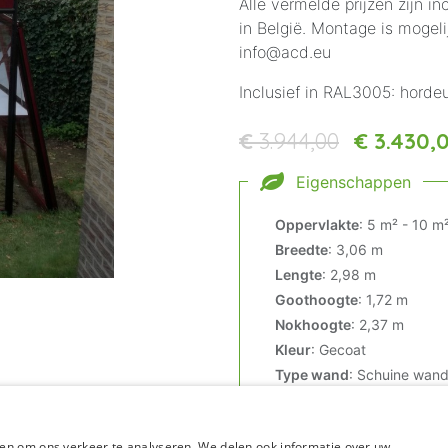
Alle vermelde prijzen zijn i
in België. Montage is mogeli
info@acd.eu
Inclusief in RAL3005: hordeu
€
3.944,00
€
3.430,
Eigenschappen
Oppervlakte
:
5 m² - 10 m
Breedte
:
3,06 m
Lengte
:
2,98 m
Goothoogte
:
1,72 m
Nokhoogte
:
2,37 m
Kleur
:
Gecoat
Type wand
:
Schuine wan
en om ons verkeer te analyseren. We delen ook informatie over uw