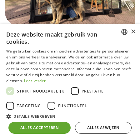
×
Deze website maakt gebruik van
cookies.
DUTCH
We gebruiken cookies om inhoud en advertenties te personaliseren
en om ons verkeer te analyseren. We delen ook informatie over uw
GERMAN
gebruik van onze site met onze advertentie- en analysepartners, die
R304XH - RAL5015 - Deals
deze kunnen combineren met andere informatie die u aan hen heeft
FRENCH
verstrekt of die zij hebben verzameld door uw gebruik van hun
ENGLISH
DEMO
diensten.
Lees verder
STRIKT NOODZAKELIJK
PRESTATIE
Deze modellen kunnen sporen van intern gebruik of
interne opbouw vertonen die geen invloed hebben op
TARGETING
FUNCTIONEEL
de werking.
DETAILS WEERGEVEN
Alle vermelde prijzen zijn inclusief BTW, aan-huis-
ALLES ACCEPTEREN
ALLES AFWIJZEN
geleverd op de stoep in België. Montage is mogelijk in
België op aanvraag. Bestellen kan via info@acd.eu