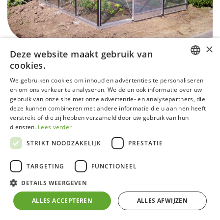
×
Deze website maakt gebruik van
cookies.
DUTCH
We gebruiken cookies om inhoud en advertenties te personaliseren
en om ons verkeer te analyseren. We delen ook informatie over uw
GERMAN
gebruik van onze site met onze advertentie- en analysepartners, die
R204 - RAL6021 - Deals
deze kunnen combineren met andere informatie die u aan hen heeft
FRENCH
verstrekt of die zij hebben verzameld door uw gebruik van hun
ENGLISH
QUALITY CHECK
diensten.
Lees verder
STRIKT NOODZAKELIJK
PRESTATIE
Deze modellen kunnen sporen van intern gebruik of
interne opbouw vertonen die geen invloed hebben op
TARGETING
FUNCTIONEEL
de werking.
DETAILS WEERGEVEN
Alle vermelde prijzen zijn inclusief BTW, aan-huis-
ALLES ACCEPTEREN
ALLES AFWIJZEN
geleverd op de stoep in België. Montage is mogelijk in
België op aanvraag. Bestellen kan via info@acd.eu