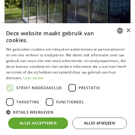
×
Deze website maakt gebruik van
cookies.
DUTCH
We gebruiken cookies om inhoud en advertenties te personaliseren
en om ons verkeer te analyseren. We delen ook informatie over uw
GERMAN
gebruik van onze site met onze advertentie- en analysepartners, die
Piccolo 04 - RAL3004 - Deals
deze kunnen combineren met andere informatie die u aan hen heeft
FRENCH
verstrekt of die zij hebben verzameld door uw gebruik van hun
ENGLISH
DEMO
diensten.
Lees verder
STRIKT NOODZAKELIJK
PRESTATIE
Deze modellen kunnen sporen van intern gebruik of
interne opbouw vertonen die geen invloed hebben op
TARGETING
FUNCTIONEEL
de werking.
DETAILS WEERGEVEN
Alle vermelde prijzen zijn inclusief BTW, aan-huis-
ALLES ACCEPTEREN
ALLES AFWIJZEN
geleverd op de stoep in België. Montage is mogelijk in
België op aanvraag. Bestellen kan via info@acd.eu