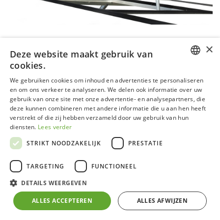
×
Deze website maakt gebruik van
cookies.
DUTCH
We gebruiken cookies om inhoud en advertenties te personaliseren
en om ons verkeer te analyseren. We delen ook informatie over uw
GERMAN
gebruik van onze site met onze advertentie- en analysepartners, die
Opsteker dakraam
deze kunnen combineren met andere informatie die u aan hen heeft
FRENCH
verstrekt of die zij hebben verzameld door uw gebruik van hun
ENGLISH
diensten.
Lees verder
Ons contacteren
STRIKT NOODZAKELIJK
PRESTATIE
TARGETING
FUNCTIONEEL
DETAILS WEERGEVEN
ALLES ACCEPTEREN
ALLES AFWIJZEN