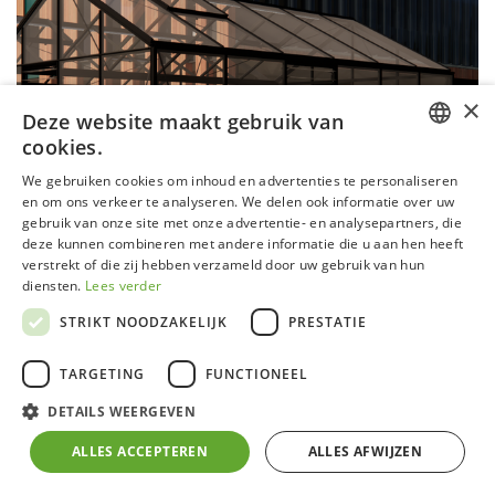
×
Deze website maakt gebruik van
cookies.
DUTCH
We gebruiken cookies om inhoud en advertenties te personaliseren
en om ons verkeer te analyseren. We delen ook informatie over uw
GERMAN
gebruik van onze site met onze advertentie- en analysepartners, die
deze kunnen combineren met andere informatie die u aan hen heeft
FRENCH
verstrekt of die zij hebben verzameld door uw gebruik van hun
ENGLISH
diensten.
Lees verder
STRIKT NOODZAKELIJK
PRESTATIE
TARGETING
FUNCTIONEEL
Flandrien XL - Bike solutions
DETAILS WEERGEVEN
De R306 XH serre met rechte wand biedt een perfecte
ALLES ACCEPTEREN
ALLES AFWIJZEN
combinatie van functionaliteit en esthetiek. Dankzij het