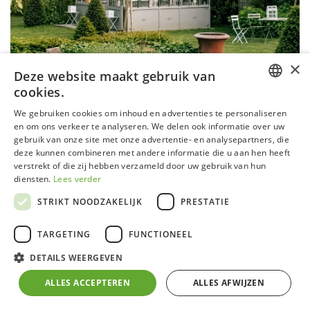
×
Deze website maakt gebruik van
cookies.
DUTCH
We gebruiken cookies om inhoud en advertenties te personaliseren
en om ons verkeer te analyseren. We delen ook informatie over uw
GERMAN
gebruik van onze site met onze advertentie- en analysepartners, die
deze kunnen combineren met andere informatie die u aan hen heeft
Eugénie Victoriaans
FRENCH
verstrekt of die zij hebben verzameld door uw gebruik van hun
ENGLISH
diensten.
Lees verder
Vanaf
€
15.800,00
STRIKT NOODZAKELIJK
PRESTATIE
Aluminium structuur
TARGETING
FUNCTIONEEL
4mm veiligheidsglas
Inox bouten en moeren
DETAILS WEERGEVEN
Zijdelingse ventilatie
ALLES ACCEPTEREN
ALLES AFWIJZEN
Draaideur met slot
Authentieke en stijlvolle uitstraling