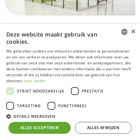
×
Deze website maakt gebruik van
cookies.
DUTCH
We gebruiken cookies om inhoud en advertenties te personaliseren
en om ons verkeer te analyseren. We delen ook informatie over uw
GERMAN
gebruik van onze site met onze advertentie- en analysepartners, die
Combo R306-2 - ALU - Deals
deze kunnen combineren met andere informatie die u aan hen heeft
FRENCH
verstrekt of die zij hebben verzameld door uw gebruik van hun
ENGLISH
SPECIAL DEAL
diensten.
Lees verder
STRIKT NOODZAKELIJK
PRESTATIE
Deze modellen kunnen sporen van intern gebruik of
interne opbouw vertonen die geen invloed hebben op
TARGETING
FUNCTIONEEL
de werking.
DETAILS WEERGEVEN
Alle vermelde prijzen zijn inclusief BTW, aan-huis-
ALLES ACCEPTEREN
ALLES AFWIJZEN
geleverd op de stoep in België. Montage is mogelijk in
België op aanvraag. Bestellen kan via info@acd.eu.