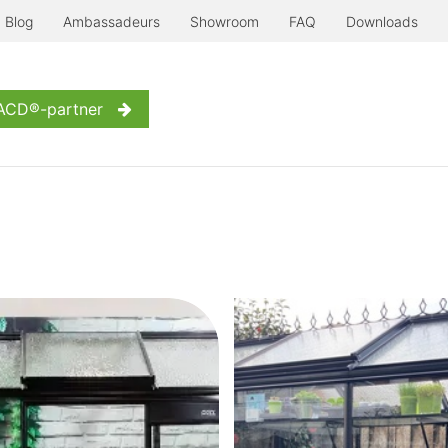
Blog
Ambassadeurs
Showroom
FAQ
Downloads
Serre à l'ancienne
Nog meer...
Inspiratie
Contact
W
 ACD®-partner