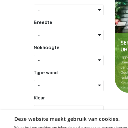
-
Breedte
-
SE
Nokhoogte
UR
Oppe
-
Bree
Leng
Type wand
Goo
Nok
Kleu
-
Kleu
Kleur
-
Deze website maakt gebruik van cookies.
Goothoogte
We gebruiken cookies om inhoud en advertenties te personaliseren 