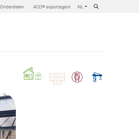
Onderdelen
ACD® exportagent
NL
aarom ACD®