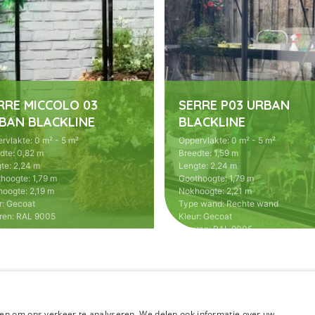
RRE MICCOLO 03
SERRE P03 URBAN
BAN BLACKLINE
BLACKLINE
rvlakte
:
0 m² - 5 m²
Oppervlakte
:
0 m² - 5 m²
dte
:
0,82 m
Breedte
:
1,59 m
te
:
2,24 m
Lengte
:
2,24 m
thoogte
:
1,79 m
Goothoogte
:
1,79 m
hoogte
:
2,19 m
Nokhoogte
:
2,21 m
r
:
Gecoat
Type wand
:
Rechte wand
ren
:
RAL 9005
Kleur
:
Gecoat
Kleuren
:
RAL 9005
en om ons verkeer te analyseren. We delen ook informatie over uw